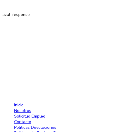
azul_response
Contactos
Av. 27 de Febrero No. 42-A. Santiago, República Dominicana
Lun-Sab: 8:30 AM a 7:00 PM
809-582-2750 Fax: 809-971-2128
info@larose.com.do
Enlaces rápido
Inicio
Nosotros
Solicitud Empleo
Contacto
Politicas Devoluciones