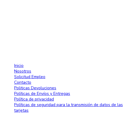
Av. 27 de Febrero No. 42-A. Santiago, República Dominicana
Lun-Sab: 8:30 AM a 7:00 PM
809-582-2750 Fax: 809-971-2128
info@larose.com.do
Enlaces rápido
Inicio
Nosotros
Solicitud Empleo
Contacto
Politicas Devoluciones
Políticas de Envíos y Entregas
Política de privacidad
Políticas de seguridad para la transmisión de datos de las
tarjetas
Blog