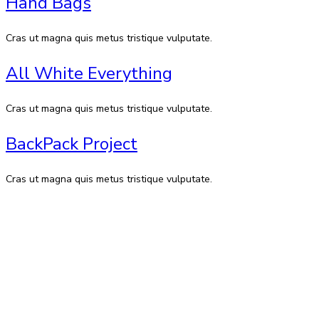
Hand Bags
Cras ut magna quis metus tristique vulputate.
All White Everything
Cras ut magna quis metus tristique vulputate.
BackPack Project
Cras ut magna quis metus tristique vulputate.
Contactos
Av. 27 de Febrero No. 42-A. Santiago, República Dominicana
Lun-Sab: 8:30 AM a 7:00 PM
809-582-2750 Fax: 809-971-2128