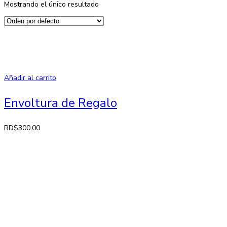
Mostrando el único resultado
Añadir al carrito
Envoltura de Regalo
RD$
300.00
Contactos
Av. 27 de Febrero No. 42-A. Santiago, República Dominicana
Lun-Sab: 8:30 AM a 7:00 PM
809-582-2750 Fax: 809-971-2128