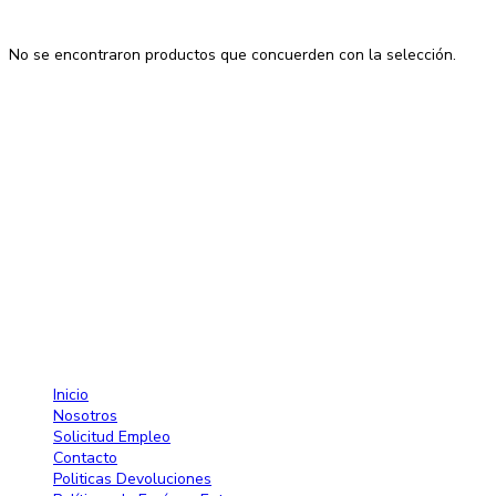
No se encontraron productos que concuerden con la selección.
Contactos
Av. 27 de Febrero No. 42-A. Santiago, República Dominicana
Lun-Sab: 8:30 AM a 7:00 PM
809-582-2750 Fax: 809-971-2128
info@larose.com.do
Enlaces rápido
Inicio
Nosotros
Solicitud Empleo
Contacto
Politicas Devoluciones