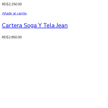
RD$
2,250.00
Añadir al carrito
Cartera Soga Y Tela Jean
RD$
2,850.00
Contactos
Av. 27 de Febrero No. 42-A. Santiago, República Dominicana
Lun-Sab: 8:30 AM a 7:00 PM
809-582-2750 Fax: 809-971-2128
info@larose.com.do