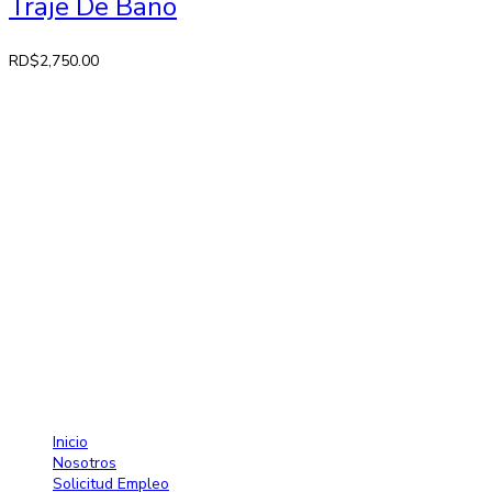
Traje De Baño
RD$
2,750.00
Contactos
Av. 27 de Febrero No. 42-A. Santiago, República Dominicana
Lun-Sab: 8:30 AM a 7:00 PM
809-582-2750 Fax: 809-971-2128
info@larose.com.do
Enlaces rápido
Inicio
Nosotros
Solicitud Empleo