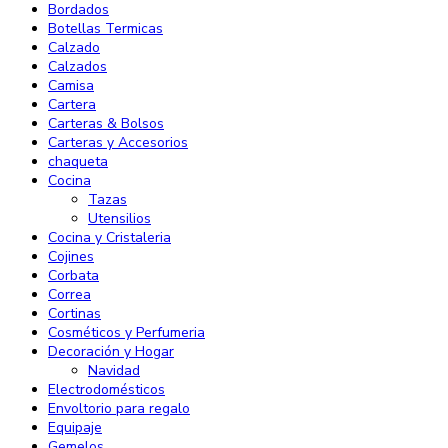
Bordados
Botellas Termicas
Calzado
Calzados
Camisa
Cartera
Carteras & Bolsos
Carteras y Accesorios
chaqueta
Cocina
Tazas
Utensilios
Cocina y Cristaleria
Cojines
Corbata
Correa
Cortinas
Cosméticos y Perfumeria
Decoración y Hogar
Navidad
Electrodomésticos
Envoltorio para regalo
Equipaje
Gemelos