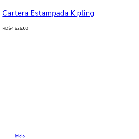
Cartera Estampada Kipling
RD$
4,625.00
Contactos
Av. 27 de Febrero No. 42-A. Santiago, República Dominicana
Lun-Sab: 8:30 AM a 7:00 PM
809-582-2750 Fax: 809-971-2128
info@larose.com.do
Enlaces rápido
Inicio