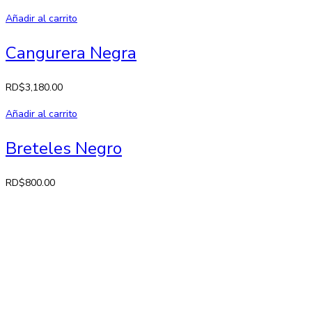
Añadir al carrito
Cangurera Negra
RD$
3,180.00
Añadir al carrito
Breteles Negro
RD$
800.00
Contactos
Av. 27 de Febrero No. 42-A. Santiago, República Dominicana