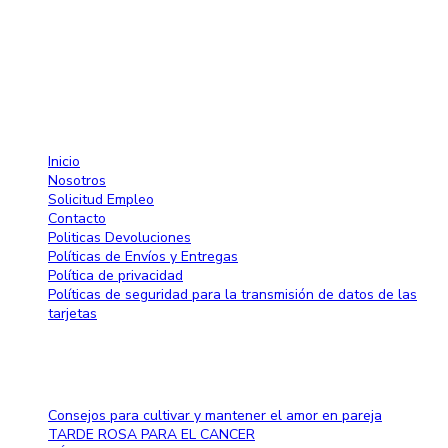
Lun-Sab: 8:30 AM a 7:00 PM
809-582-2750 Fax: 809-971-2128
info@larose.com.do
Enlaces rápido
Inicio
Nosotros
Solicitud Empleo
Contacto
Politicas Devoluciones
Políticas de Envíos y Entregas
Política de privacidad
Políticas de seguridad para la transmisión de datos de las
tarjetas
Blog
Consejos para cultivar y mantener el amor en pareja
TARDE ROSA PARA EL CANCER