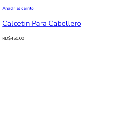
Añadir al carrito
Calcetin Para Cabellero
RD$
450.00
Contactos
Av. 27 de Febrero No. 42-A. Santiago, República Dominicana
Lun-Sab: 8:30 AM a 7:00 PM
809-582-2750 Fax: 809-971-2128
info@larose.com.do
Enlaces rápido