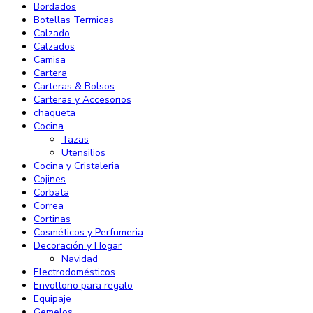
Bordados
Botellas Termicas
Calzado
Calzados
Camisa
Cartera
Carteras & Bolsos
Carteras y Accesorios
chaqueta
Cocina
Tazas
Utensilios
Cocina y Cristaleria
Cojines
Corbata
Correa
Cortinas
Cosméticos y Perfumeria
Decoración y Hogar
Navidad
Electrodomésticos
Envoltorio para regalo
Equipaje
Gemelos