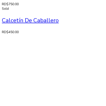
RD$
750.00
Sold
Calcetín De Caballero
RD$
450.00
Contactos
Av. 27 de Febrero No. 42-A. Santiago, República Dominicana
Lun-Sab: 8:30 AM a 7:00 PM
809-582-2750 Fax: 809-971-2128
info@larose.com.do
Enlaces rápido