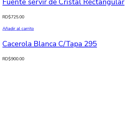
Fuente servir de Cristal Rectangular
RD$
725.00
Añadir al carrito
Cacerola Blanca C/Tapa 295
RD$
900.00
Contactos
Av. 27 de Febrero No. 42-A. Santiago, República Dominicana
Lun-Sab: 8:30 AM a 7:00 PM
809-582-2750 Fax: 809-971-2128
info@larose.com.do