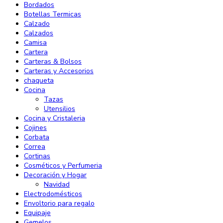
Bordados
Botellas Termicas
Calzado
Calzados
Camisa
Cartera
Carteras & Bolsos
Carteras y Accesorios
chaqueta
Cocina
Tazas
Utensilios
Cocina y Cristaleria
Cojines
Corbata
Correa
Cortinas
Cosméticos y Perfumeria
Decoración y Hogar
Navidad
Electrodomésticos
Envoltorio para regalo
Equipaje
Gemelos