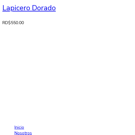
Lapicero Dorado
RD$
550.00
Contactos
Av. 27 de Febrero No. 42-A. Santiago, República Dominicana
Lun-Sab: 8:30 AM a 7:00 PM
809-582-2750 Fax: 809-971-2128
info@larose.com.do
Enlaces rápido
Inicio
Nosotros