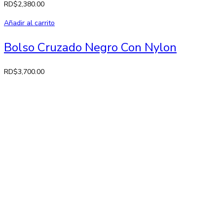
RD$
2,380.00
Añadir al carrito
Bolso Cruzado Negro Con Nylon
RD$
3,700.00
Contactos
Av. 27 de Febrero No. 42-A. Santiago, República Dominicana
Lun-Sab: 8:30 AM a 7:00 PM
809-582-2750 Fax: 809-971-2128
info@larose.com.do
Enlaces rápido