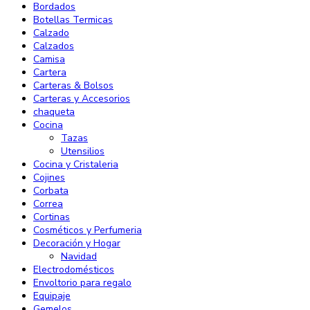
Bordados
Botellas Termicas
Calzado
Calzados
Camisa
Cartera
Carteras & Bolsos
Carteras y Accesorios
chaqueta
Cocina
Tazas
Utensilios
Cocina y Cristaleria
Cojines
Corbata
Correa
Cortinas
Cosméticos y Perfumeria
Decoración y Hogar
Navidad
Electrodomésticos
Envoltorio para regalo
Equipaje
Gemelos