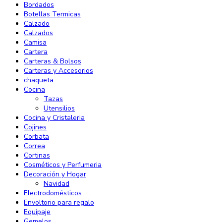
Bordados
Botellas Termicas
Calzado
Calzados
Camisa
Cartera
Carteras & Bolsos
Carteras y Accesorios
chaqueta
Cocina
Tazas
Utensilios
Cocina y Cristaleria
Cojines
Corbata
Correa
Cortinas
Cosméticos y Perfumeria
Decoración y Hogar
Navidad
Electrodomésticos
Envoltorio para regalo
Equipaje
Gemelos