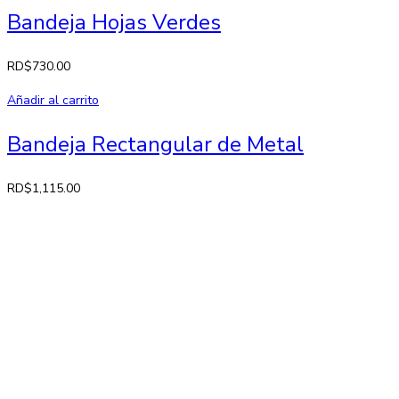
Bandeja Hojas Verdes
RD$
730.00
Añadir al carrito
Bandeja Rectangular de Metal
RD$
1,115.00
Contactos
Av. 27 de Febrero No. 42-A. Santiago, República Dominicana
Lun-Sab: 8:30 AM a 7:00 PM
809-582-2750 Fax: 809-971-2128