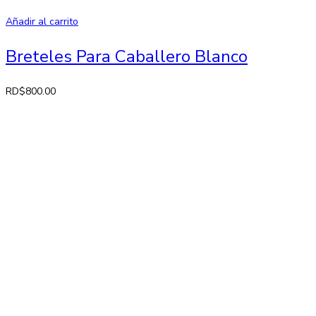
Añadir al carrito
Breteles Para Caballero Blanco
RD$
800.00
Contactos
Av. 27 de Febrero No. 42-A. Santiago, República Dominicana
Lun-Sab: 8:30 AM a 7:00 PM
809-582-2750 Fax: 809-971-2128
info@larose.com.do
Enlaces rápido