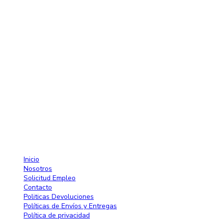
Contactos
Av. 27 de Febrero No. 42-A. Santiago, República Dominicana
Lun-Sab: 8:30 AM a 7:00 PM
809-582-2750 Fax: 809-971-2128
info@larose.com.do
Enlaces rápido
Inicio
Nosotros
Solicitud Empleo
Contacto
Politicas Devoluciones
Políticas de Envíos y Entregas
Política de privacidad