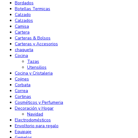
Bordados
Botellas Termicas
Calzado
Calzados
Camisa
Cartera
Carteras & Bolsos
Carteras y Accesorios
chaqueta
Cocina
Tazas
Utensilios
Cocina y Cristaleria
Cojines
Corbata
Correa
Cortinas
Cosméticos y Perfumeria
Decoración y Hogar
Navidad
Electrodomésticos
Envoltorio para regalo
Equipaje
Gemelos