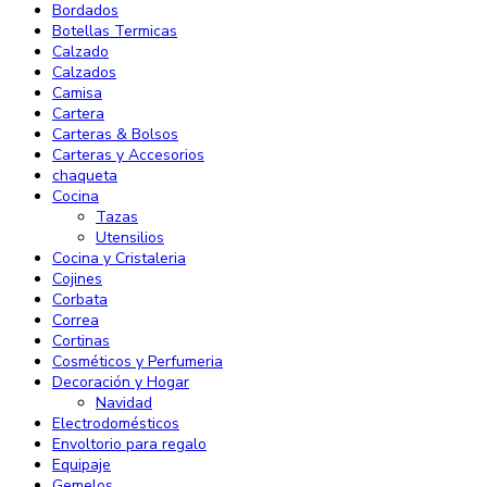
Bordados
Botellas Termicas
Calzado
Calzados
Camisa
Cartera
Carteras & Bolsos
Carteras y Accesorios
chaqueta
Cocina
Tazas
Utensilios
Cocina y Cristaleria
Cojines
Corbata
Correa
Cortinas
Cosméticos y Perfumeria
Decoración y Hogar
Navidad
Electrodomésticos
Envoltorio para regalo
Equipaje
Gemelos