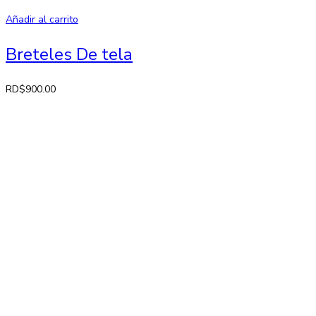
Añadir al carrito
Breteles De tela
RD$
900.00
Contactos
Av. 27 de Febrero No. 42-A. Santiago, República Dominicana
Lun-Sab: 8:30 AM a 7:00 PM
809-582-2750 Fax: 809-971-2128
info@larose.com.do
Enlaces rápido